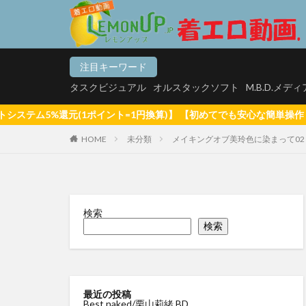
タスクビジュアル
オ
注目キーワード
カテゴリー
タスクビジュアル
オルスタックソフト
M.B.D.メデ
円換算)】 【初めてでも安心な簡単操作！】 初めての方へ 【全品無料サ
HOME
未分類
メイキングオブ美玲色に染まって02
タグ
【悲報】マッチン
松白愛 真っ白な気
検索
白壁爽子 甘い囁き
検索
河内菜々星 やっぱ
サリーデイズ 川
来生かほ じゅー
最近の投稿
Best naked/栗山莉緒 BD
有村果夏
星