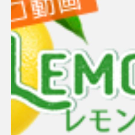
小林せつな 岡山弁に恋して！
小林せつな
メイリ 貴方のものにして
女
検索