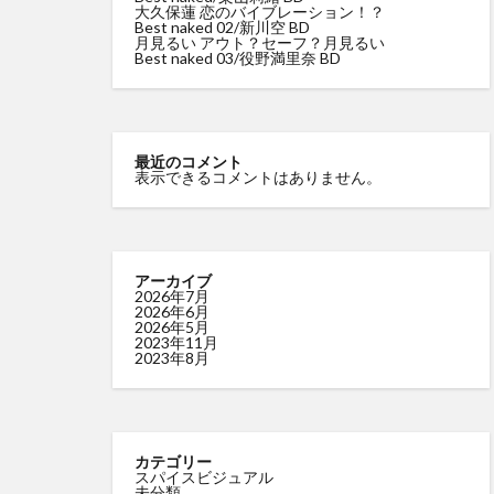
大久保蓮 恋のバイブレーション！？
Best naked 02/新川空 BD
尻令嬢 琴奈
月見るい アウト？セーフ？月見るい
Best naked 03/役野満里奈 BD
里山さえこ Hな彼
最近のコメント
表示できるコメントはありません。
アーカイブ
2026年7月
2026年6月
2026年5月
2023年11月
2023年8月
カテゴリー
スパイスビジュアル
未分類