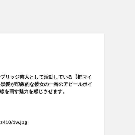
でブリッジ芸人として活動している【椚マイ
長い黒髪が印象的な彼女の一番のアピールポイ
一線を画す魅力を感じさせます。
z410/1w.jpg