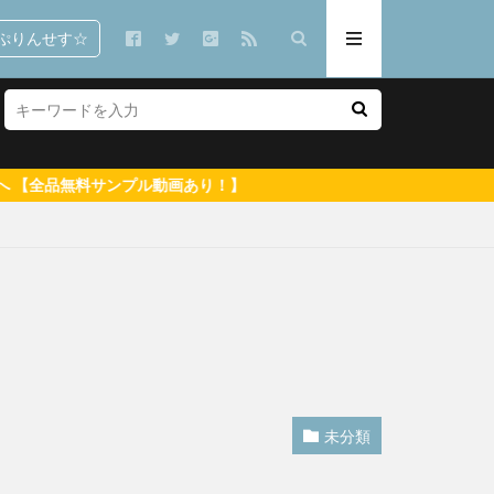
ぷりんせす☆
！】
で 郷司利也子
潮見晴香
未分類
イイとか可愛いとか
りなこ