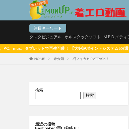
タスクビジュアル
オ
注目キーワード
カテゴリー
タスクビジュアル
オルスタックソフト
M.B.D.メデ
能！ 【大好評ポイントシステム5%還元(1ポイント=1円換算)】 【初
HOME
未分類
椚マイカ HIP ATTACK！
タグ
【悲報】マッチン
松白愛 真っ白な気
検索
白壁爽子 甘い囁き
検索
河内菜々星 やっぱ
サリーデイズ 川
来生かほ じゅー
最近の投稿
Best naked/栗山莉緒 BD
有村果夏
星