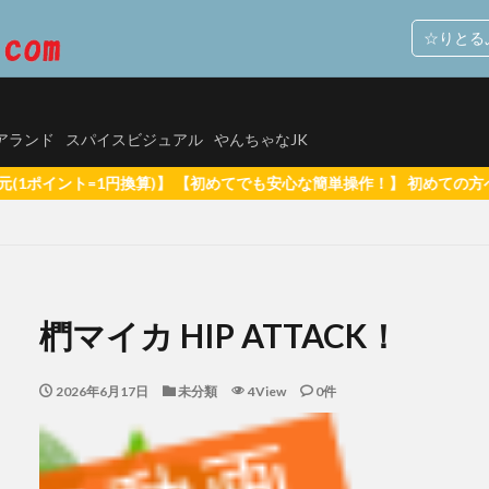
☆りとる
ルスタックソフト
M.B.D.メディアランド
スパイスビジュアル
やんちゃなJK
ィアランド
スパイスビジュアル
やんちゃなJK
めてでも安心な簡単操作！】 初めての方へ 【全品無料サンプル動画あり
グアプリで出会った女子校生、やってきたのは自分のクラスメイトだった【SNS】
持ち
里山さえこ
羽稲澪 シースルーラブ
羽稲澪
素肌のまま
椚マイカ HIP ATTACK！
玉置梓 清純クロニクル
玉置梓
潮見晴香 清楚なくせに生イキだ
り10代（TEEN）が好き
河内菜々星
桑田彩 異彩
松白愛
2026年6月17日
未分類
4View
0件
本サリー
松岡凛 日焼け後のGカップ
しぃアイドルはＨに発育中！〜来生かほ６年ぶりに再デビュー〜
有村果夏 カワ
乃もこ グラドルでは ダメ ですか？
星乃もこ
峰りなこ ふわむち
峰