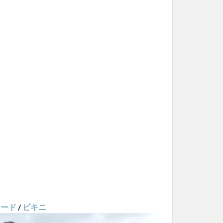
タード
/
ビキニ