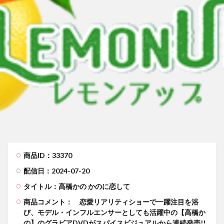
来生かほ じゅーしぃアイドルはＨに発育中！〜来生かほ６年ぶりに再
有村果夏 カワイイとか可愛いとか
有村果夏
星乃もこ グラドルでは ダメ ですか？
星乃もこ
峰りなこ 
峰りなこ
尻令嬢 琴奈
小林せつな 岡山弁に恋して！
メイリ 貴方のものにして
里山さえこ Hな彼女
検索
商品ID：33370
配信日：2024-07-20
タイトル：高橋かの かのに恋して
商品コメント：
恋愛リアリティショーで一躍注目を浴
び、モデル・インフルエンサーとしても活躍中の【高橋か
の】のグラビアDVDがスパイスビジュアルから連続発売!!