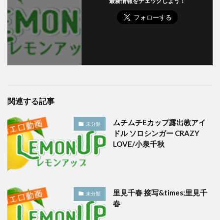
最新情報をチェックしよう！
関連する記事
ムチムチEカップ露出教アイ
未分類
ドル ソロシンガー CRAZY
LOVE/小泉千秋
里見千春 接写&times;里見千
未分類
春