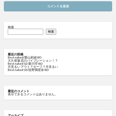
検索
検索
最近の投稿
Best naked/栗山莉緒 BD
大久保蓮 恋のバイブレーション！？
Best naked 02/新川空 BD
月見るい アウト？セーフ？月見るい
Best naked 03/役野満里奈 BD
最近のコメント
表示できるコメントはありません。
アーカイブ