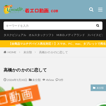
タスクビジュアル
オルスタックソフト
M.B.D.メディアランド
スパイス
やんちゃなJK
カテゴリー
タスクビジュアル
オルスタックソフト
M.B.D.メディアランド
スパイスビジ
マホ、PC、mac、タブレットで再生可能！ 【大好評ポイントシステム5%還元(1ポ
HOME
タグ
未分類
高橋かの かのに恋して
【悲報】マッチングアプリで出会った女子校生、やってきたのは自分
だった【SNS】
高橋かの かのに恋して
松白愛 真っ白な気持ち
里山さえこ
羽稲澪 シースルーラブ
2026年5月30日
未分類
4View
0件
素肌のままで 郷司利也子
白壁爽子 甘い囁き
玉置梓 清
玉置梓
潮見晴香 清楚なくせに生イキだ
潮見晴香
未分類
河内菜々星 やっぱり10代（TEEN）が好き
河内菜々星
桑田
松白愛
サリーデイズ 川本サリー
松岡凛 日焼け後のGカ