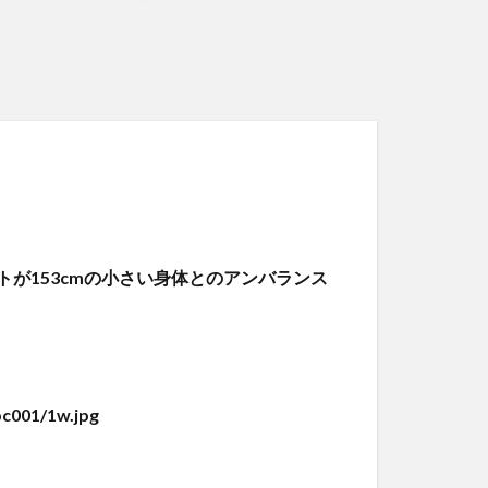
が153cmの小さい身体とのアンバランス
c001/1w.jpg