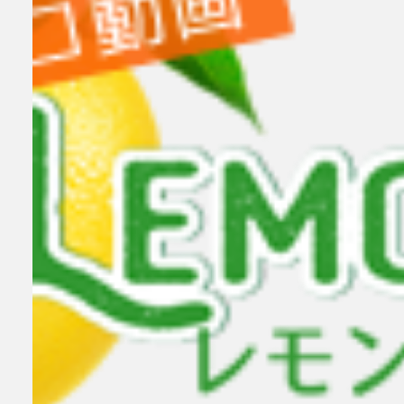
小林せつな 岡山弁に恋して！
小林せつな
メイリ 貴方のものにして
女
検索