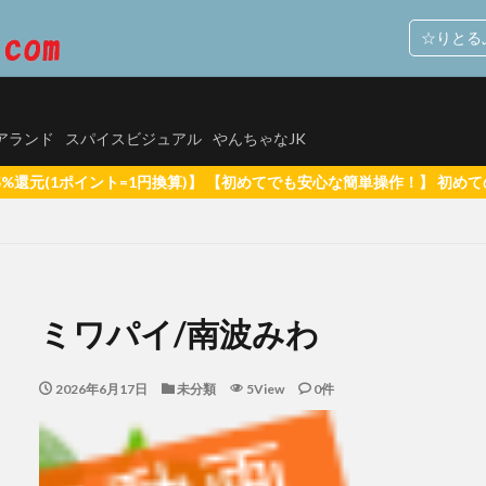
☆りとる
ルスタックソフト
M.B.D.メディアランド
スパイスビジュアル
やんちゃなJK
ィアランド
スパイスビジュアル
やんちゃなJK
】 【初めてでも安心な簡単操作！】 初めての方へ 【全品無料サンプル動
グアプリで出会った女子校生、やってきたのは自分のクラスメイトだった【SNS】
持ち
里山さえこ
羽稲澪 シースルーラブ
羽稲澪
素肌のまま
ミワパイ/南波みわ
玉置梓 清純クロニクル
玉置梓
潮見晴香 清楚なくせに生イキだ
り10代（TEEN）が好き
河内菜々星
桑田彩 異彩
松白愛
2026年6月17日
未分類
5View
0件
本サリー
松岡凛 日焼け後のGカップ
しぃアイドルはＨに発育中！〜来生かほ６年ぶりに再デビュー〜
有村果夏 カワ
乃もこ グラドルでは ダメ ですか？
星乃もこ
峰りなこ ふわむち
峰