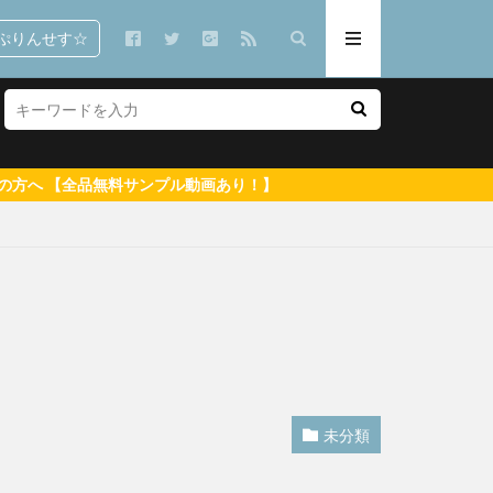
ぷりんせす☆
画あり！】
で 郷司利也子
潮見晴香
未分類
イイとか可愛いとか
りなこ