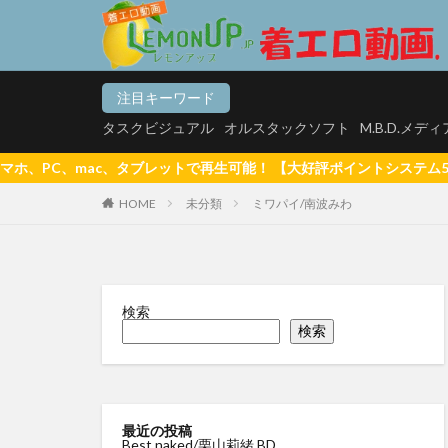
タスクビジュアル
オ
注目キーワード
カテゴリー
タスクビジュアル
オルスタックソフト
M.B.D.メデ
再生可能！ 【大好評ポイントシステム5%還元(1ポイント=1円換算)
HOME
未分類
ミワパイ/南波みわ
タグ
【悲報】マッチン
松白愛 真っ白な気
検索
白壁爽子 甘い囁き
検索
河内菜々星 やっぱ
サリーデイズ 川
来生かほ じゅー
最近の投稿
Best naked/栗山莉緒 BD
有村果夏
星