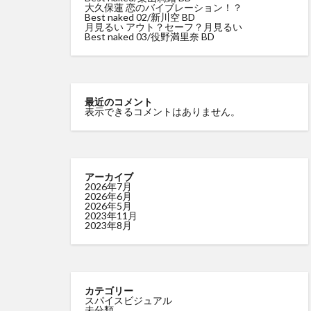
大久保蓮 恋のバイブレーション！？
Best naked 02/新川空 BD
尻令嬢 琴奈
月見るい アウト？セーフ？月見るい
Best naked 03/役野満里奈 BD
里山さえこ Hな彼
最近のコメント
表示できるコメントはありません。
アーカイブ
2026年7月
2026年6月
2026年5月
2023年11月
2023年8月
カテゴリー
スパイスビジュアル
未分類