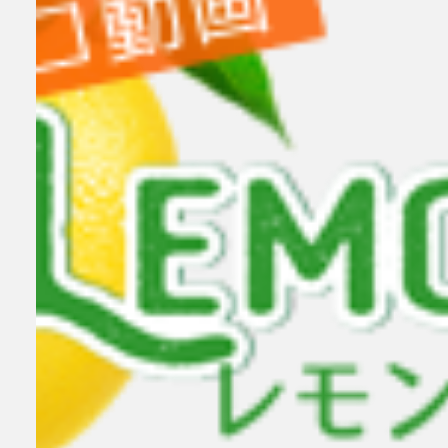
小林せつな 岡山弁に恋して！
小林せつな
メイリ 貴方のものにして
女
検索