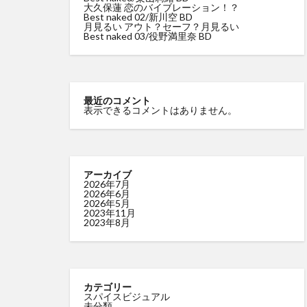
大久保蓮 恋のバイブレーション！？
Best naked 02/新川空 BD
尻令嬢 琴奈
月見るい アウト？セーフ？月見るい
Best naked 03/役野満里奈 BD
里山さえこ Hな彼
最近のコメント
表示できるコメントはありません。
アーカイブ
2026年7月
2026年6月
2026年5月
2023年11月
2023年8月
カテゴリー
スパイスビジュアル
未分類