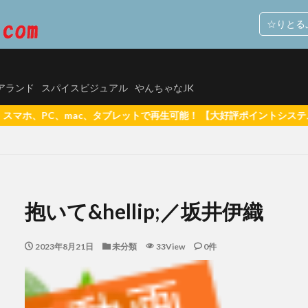
☆りとる
ルスタックソフト
M.B.D.メディアランド
スパイスビジュアル
やんちゃなJK
ィアランド
スパイスビジュアル
やんちゃなJK
タブレットで再生可能！ 【大好評ポイントシステム5%還元(1ポイント
グアプリで出会った女子校生、やってきたのは自分のクラスメイトだった【SNS】
持ち
里山さえこ
羽稲澪 シースルーラブ
羽稲澪
素肌のまま
抱いて&hellip;／坂井伊織
玉置梓 清純クロニクル
玉置梓
潮見晴香 清楚なくせに生イキだ
り10代（TEEN）が好き
河内菜々星
桑田彩 異彩
松白愛
2023年8月21日
未分類
33View
0件
本サリー
松岡凛 日焼け後のGカップ
しぃアイドルはＨに発育中！〜来生かほ６年ぶりに再デビュー〜
有村果夏 カワ
乃もこ グラドルでは ダメ ですか？
星乃もこ
峰りなこ ふわむち
峰