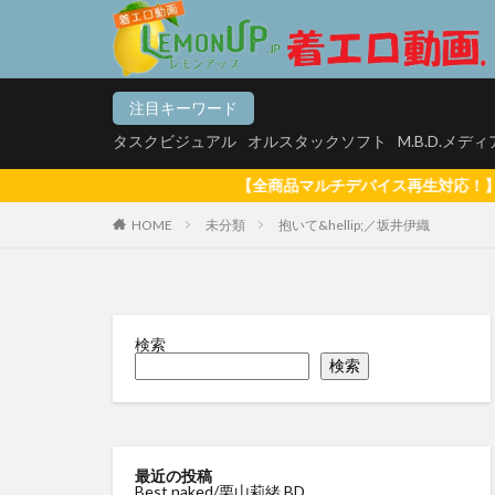
タスクビジュアル
オ
注目キーワード
カテゴリー
タスクビジュアル
オルスタックソフト
M.B.D.メデ
【全商品マルチデバイス再生対応！】スマホ、PC、mac、
HOME
未分類
抱いて&hellip;／坂井伊織
タグ
【悲報】マッチン
松白愛 真っ白な気
検索
白壁爽子 甘い囁き
検索
河内菜々星 やっぱ
サリーデイズ 川
来生かほ じゅー
最近の投稿
Best naked/栗山莉緒 BD
有村果夏
星