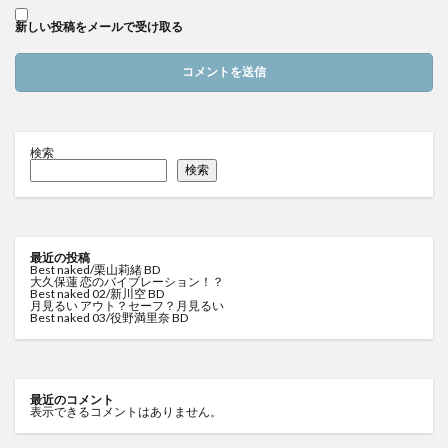
新しい投稿をメールで受け取る
検索
検索
最近の投稿
Best naked/栗山莉緒 BD
大久保蓮 恋のバイブレーション！？
Best naked 02/新川空 BD
月見るい アウト？セーフ？月見るい
Best naked 03/役野満里奈 BD
最近のコメント
表示できるコメントはありません。