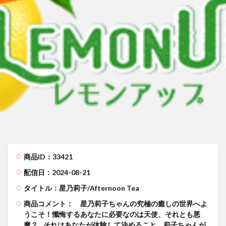
来生かほ じゅーしぃアイドルはＨに発育中！〜来生かほ６年ぶりに再
有村果夏 カワイイとか可愛いとか
有村果夏
星乃もこ グラドルでは ダメ ですか？
星乃もこ
峰りなこ 
峰りなこ
尻令嬢 琴奈
小林せつな 岡山弁に恋して！
メイリ 貴方のものにして
里山さえこ Hな彼女
検索
商品ID：33421
配信日：2024-08-21
タイトル：星乃莉子/Afternoon Tea
商品コメント：
星乃莉子ちゃんの究極の癒しの世界へよ
うこそ！懺悔するあなたに必要なのは天使、それとも悪
魔？…それはあなたが体験して決めること。莉子ちゃんが