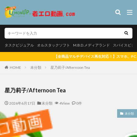
タスクビジュアル
オルスタックソフト
M.B.D.メディアランド
スパイス
やんちゃなJK
カテゴリー
タスクビジュアル
オルスタックソフト
M.B.D.メディアランド
スパイスビジ
チデバイス再生対応！】スマホ、PC、mac、タブレットで再生可能！ 【大好評ポイ
HOME
タグ
未分類
星乃莉子/Afternoon Tea
【悲報】マッチングアプリで出会った女子校生、やってきたのは自分
だった【SNS】
星乃莉子/Afternoon Tea
松白愛 真っ白な気持ち
里山さえこ
羽稲澪 シースルーラブ
2026年6月17日
未分類
4View
0件
素肌のままで 郷司利也子
白壁爽子 甘い囁き
玉置梓 清
玉置梓
潮見晴香 清楚なくせに生イキだ
潮見晴香
未分類
河内菜々星 やっぱり10代（TEEN）が好き
河内菜々星
桑田
松白愛
サリーデイズ 川本サリー
松岡凛 日焼け後のGカ