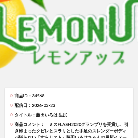
来生かほ じゅーしぃアイドルはＨに発育中！〜来生かほ６年ぶりに再
有村果夏 カワイイとか可愛いとか
有村果夏
星乃もこ グラドルでは ダメ ですか？
星乃もこ
峰りなこ 
峰りなこ
尻令嬢 琴奈
小林せつな 岡山弁に恋して！
メイリ 貴方のものにして
里山さえこ Hな彼女
検索
商品ID：34568
配信日：2026-03-23
タイトル：藤田いろは 生尻
商品コメント：
ミスFLASH2020グランプリを受賞し、引
き締まったクビレとスラリとした手足のスレンダーボディ
が堪らない「すらリスト」藤田いろはちゃんの最新イメー