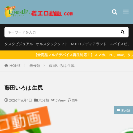
タスクビジュアル
オルスタックソフト
M.B.D.メディアランド
スパイス
やんちゃなJK
カテゴリー
タスクビジュアル
オルスタックソフト
M.B.D.メディアランド
スパイスビジ
再生対応！】スマホ、PC、mac、タブレットで再生可能！ 【大好評ポイントシステ
HOME
タグ
未分類
藤田いろは 生尻
【悲報】マッチングアプリで出会った女子校生、やってきたのは自分
だった【SNS】
藤田いろは 生尻
松白愛 真っ白な気持ち
里山さえこ
羽稲澪 シースルーラブ
2026年6月4日
未分類
5View
0件
素肌のままで 郷司利也子
白壁爽子 甘い囁き
玉置梓 清
玉置梓
潮見晴香 清楚なくせに生イキだ
潮見晴香
未分類
河内菜々星 やっぱり10代（TEEN）が好き
河内菜々星
桑田
松白愛
サリーデイズ 川本サリー
松岡凛 日焼け後のGカ