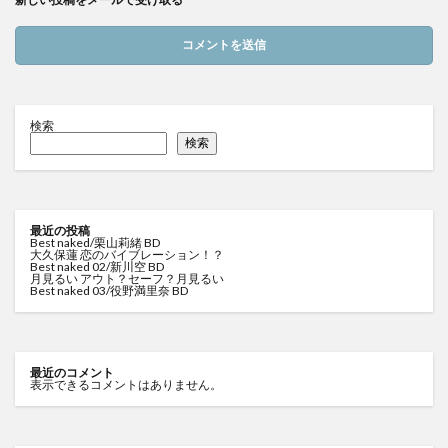
検索
検索
最近の投稿
Best naked/栗山莉緒 BD
大久保蓮 恋のバイブレーション！？
Best naked 02/新川空 BD
月見るい アウト？セーフ？月見るい
Best naked 03/役野満里奈 BD
最近のコメント
表示できるコメントはありません。