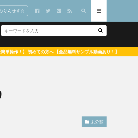
ぷりんせす☆
【全品無料サンプル動画あり！】
で 郷司利也子
り
潮見晴香
未分類
イイとか可愛いとか
りなこ