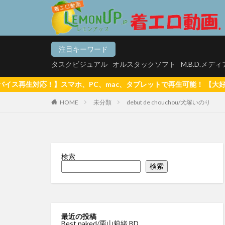
タスクビジュアル
オ
注目キーワード
カテゴリー
タスクビジュアル
オルスタックソフト
M.B.D.メデ
mac、タブレットで再生可能！ 【大好評ポイントシステム5%還元(1
HOME
未分類
debut de chouchou/犬塚いのり
タグ
【悲報】マッチン
松白愛 真っ白な気
検索
白壁爽子 甘い囁き
検索
河内菜々星 やっぱ
サリーデイズ 川
来生かほ じゅー
最近の投稿
Best naked/栗山莉緒 BD
有村果夏
星