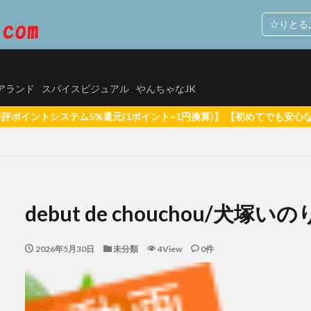
☆りとる
ルスタックソフト
M.B.D.メディアランド
スパイスビジュアル
やんちゃなJK
ィアランド
スパイスビジュアル
やんちゃなJK
ポイント=1円換算)】 【初めてでも安心な簡単操作！】 初めての方へ 
グアプリで出会った女子校生、やってきたのは自分のクラスメイトだった【SNS】
持ち
里山さえこ
羽稲澪 シースルーラブ
羽稲澪
素肌のまま
debut de chouchou/犬塚いの
玉置梓 清純クロニクル
玉置梓
潮見晴香 清楚なくせに生イキだ
り10代（TEEN）が好き
河内菜々星
桑田彩 異彩
松白愛
2026年5月30日
未分類
4View
0件
本サリー
松岡凛 日焼け後のGカップ
しぃアイドルはＨに発育中！〜来生かほ６年ぶりに再デビュー〜
有村果夏 カワ
乃もこ グラドルでは ダメ ですか？
星乃もこ
峰りなこ ふわむち
峰