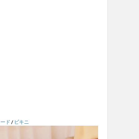
タード
/
ビキニ