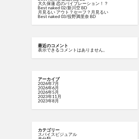
大久保蓮 恋のバイブレーション！？
Best naked 02/新川空 BD
尻令嬢 琴奈
月見るい アウト？セーフ？月見るい
Best naked 03/役野満里奈 BD
里山さえこ Hな彼
最近のコメント
表示できるコメントはありません。
アーカイブ
2026年7月
2026年6月
2026年5月
2023年11月
2023年8月
カテゴリー
スパイスビジュアル
未分類