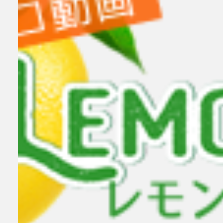
小林せつな 岡山弁に恋して！
小林せつな
メイリ 貴方のものにして
女
検索